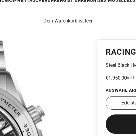
NOGRAPHEN
TAUCHERUHREN
GMT UHREN
UNISEX MODELLE
ZU
Dein Warenkorb ist leer
RACIN
Steel Black |
Angebot
€1.950,00
inkl
AUSWAHL AR
Edels