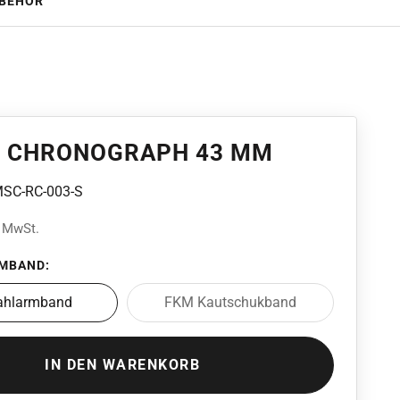
BEHÖR
G CHRONOGRAPH 43 MM
 MSC-RC-003-S
. MwSt.
MBAND:
tahlarmband
FKM Kautschukband
IN DEN WARENKORB