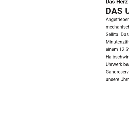
Das Herz
DAS 
Angetriebe
mechanisch
Sellita. Da
Minutenzähl
einem 12 St
Halbschwin
Uhrwerk be
Gangreserve
unsere Uhr