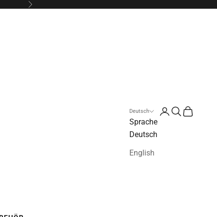
Vor
Kundenkontoseit
Suche öffnen
Warenkorb
Deutsch
Sprache
Deutsch
English