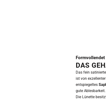
Formvollendet
DAS GE
Das fein satiniert
ist von exzellente
entspiegeltes
Sap
gute Ablesbarkeit.
Die Lünette besitz