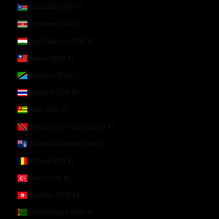
Südsudan (EUR €)
Suriname (EUR €)
Tadschikistan (EUR €)
Taiwan (EUR €)
Tansania (EUR €)
Thailand (EUR €)
Togo (EUR €)
Trinidad und Tobago (EUR €)
Tristan da Cunha (EUR €)
Tschad (EUR €)
Türkei (EUR €)
Tunesien (EUR €)
Turkmenistan (EUR €)