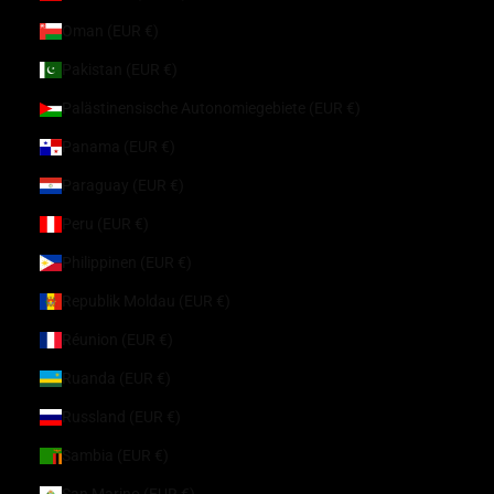
Oman (EUR €)
Pakistan (EUR €)
Palästinensische Autonomiegebiete (EUR €)
Panama (EUR €)
Paraguay (EUR €)
Peru (EUR €)
Philippinen (EUR €)
Republik Moldau (EUR €)
Réunion (EUR €)
Ruanda (EUR €)
Russland (EUR €)
Sambia (EUR €)
San Marino (EUR €)