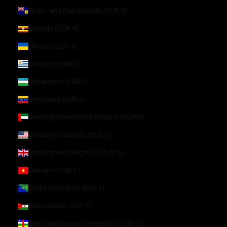
Turks- und Caicosinseln (EUR €)
Uganda (EUR €)
Ukraine (EUR €)
Uruguay (EUR €)
Usbekistan (EUR €)
Venezuela (EUR €)
Vereinigte Arabische Emirate (EUR €)
Vereinigte Staaten (EUR €)
Vereinigtes Königreich (EUR €)
Vietnam (EUR €)
Weihnachtsinsel (EUR €)
Westsahara (EUR €)
Zentralafrikanische Republik (EUR €)