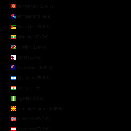
Montenegro (EUR €)
Montserrat (EUR €)
Mosambik (EUR €)
Myanmar (EUR €)
Namibia (EUR €)
Nepal (EUR €)
Neuseeland (EUR €)
Nicaragua (EUR €)
Niger (EUR €)
Nigeria (EUR €)
Nordmazedonien (EUR €)
Norwegen (EUR €)
Österreich (EUR €)