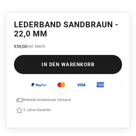
LEDERBAND SANDBRAUN -
22,0 MM
Angebot
€59,00
inkl. MwSt.
IN DEN WARENKORB
Weltweit kostenloser Versand
2 Jahre Garantie