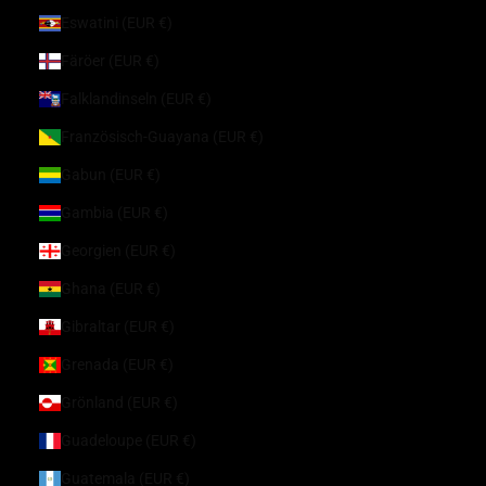
Eswatini (EUR €)
Färöer (EUR €)
Falklandinseln (EUR €)
Französisch-Guayana (EUR €)
Gabun (EUR €)
Gambia (EUR €)
Georgien (EUR €)
Ghana (EUR €)
Gibraltar (EUR €)
Grenada (EUR €)
Grönland (EUR €)
Guadeloupe (EUR €)
Guatemala (EUR €)