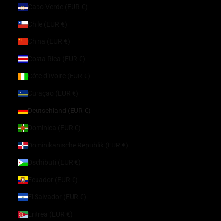
Cabo Verde (EUR €)
Chile (EUR €)
China (EUR €)
Costa Rica (EUR €)
Côte d’Ivoire (EUR €)
Curaçao (EUR €)
Deutschland (EUR €)
Dominica (EUR €)
Dominikanische Republik (EUR €)
Dschibuti (EUR €)
Ecuador (EUR €)
El Salvador (EUR €)
Eritrea (EUR €)