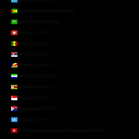
São Tomé und Príncipe (EUR €)
Saudi-Arabien (EUR €)
Schweiz (EUR €)
Senegal (EUR €)
Serbien (EUR €)
Seychellen (EUR €)
Sierra Leone (EUR €)
Simbabwe (EUR €)
Singapur (EUR €)
Sint Maarten (EUR €)
Somalia (EUR €)
Sonderverwaltungsregion Hongkong (EUR €)