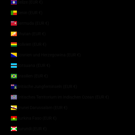
Belize (EUR €)
Benin (EUR €)
Bermuda (EUR €)
Bhutan (EUR €)
Bolivien (EUR €)
Bosnien und Herzegowina (EUR €)
Botsuana (EUR €)
Brasilien (EUR €)
Britische Jungferninseln (EUR €)
Britisches Territorium im Indischen Ozean (EUR €)
Brunei Darussalam (EUR €)
Burkina Faso (EUR €)
Burundi (EUR €)